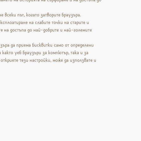
е всеки път, когато затворите браузъра.
експлоатиране на слабите точки на старите и
ате на достъпа до най-добрите и най-големите
узъра да приема бисквитки само от определени
 както уеб браузъри за компютър, така и за
откриете тези настройки, може да използвате и