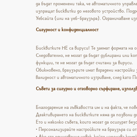
да бъдат променени така, че автоматичното управл
изпращат бисквитки до неговото устройство. Подр
Уебсайта (или на уеб-браузъра). Ограничаване из
Сигурност и конфиденциалност
Бисквитките НЕ са вируси! Те заемат формата на об
Следователно, не могат да бъдат дублирани или коп
функции, те не могат да бъдат считани за вируси.
Обикновено, браузърите имат вградени настройки з
валидност и автоматичното изтриване, след като По
Съвети за сигурно и отговорно сърфиране, използ
Благодарение на гъвкавостта им и на факта, че по
Деактивирането на бисквитките няма да позволи до
Ето и няколко съвета, които могат да осигурят бе
• Персонализирайте настройките на браузъра си от
• Ако сте единствения човек, който използва комп