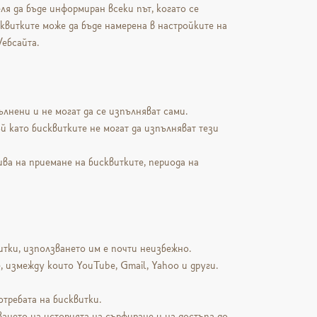
ля да бъде информиран всеки път, когато се
квитките може да бъде намерена в настройките на
Уебсайта.
ълнени и не могат да се изпълняват сами.
ъй като бисквитките не могат да изпълняват тези
ва на приемане на бисквитките, периода на
итки, използването им е почти неизбежно.
 измежду които YouTube, Gmail, Yahoo и други.
отребата на бисквитки.
ването на историята на сърфиране и на достъпа до