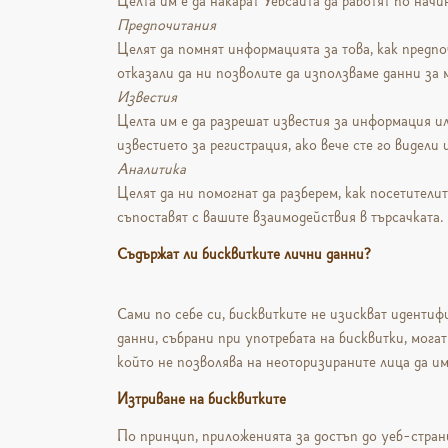
Целта им е да накарат Уебсайта да работят по начи
Предпочитания
Целят да помнят информацията за това, как предпоч
отказали да ни позволите да използваме данни за
Известия
Целта им е да разрешат известия за информация ил
известието за регистрация, ако вече сте го видели 
Аналитика
Целят да ни помогнат да разберем, как посетители
съпоставят с вашите взаимодействия в търсачката.
Съдържат ли бисквитките лични данни?
Сами по себе си, бисквитките не изискват иденти
данни, събрани при употребата на бисквитки, могат
който не позволява на неоторизираните лица да им
Изтриване на бисквитките
По принцип, приложенията за достъп до уеб-стран