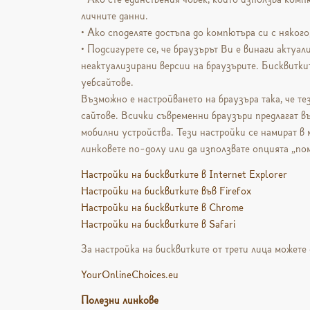
личните данни.
• Ако споделяте достъпа до компютъра си с някого,
• Подсигурете се, че браузърът Ви е винаги актуал
неактуализирани версии на браузърите. Бисквитките
уебсайтове.
Възможно е настройването на браузъра така, че те
сайтове. Всички съвременни браузъри предлагат въ
мобилни устройства. Тези настройки се намират в 
линковете по-долу или да използвате опцията „пом
Настройки на бисквитките в Internet Explorer
Настройки на бисквитките във Firefox
Настройки на бисквитките в Chrome
Настройки на бисквитките в Safari
За настройка на бисквитките от трети лица можете 
YourOnlineChoices.eu
Полезни линкове