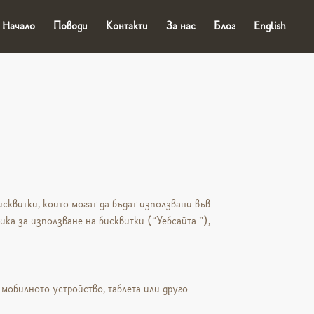
Начало
Поводи
Контакти
За нас
Блог
English
сквитки, които могат да бъдат използвани във
ика за използване на бисквитки (“Уебсайта ”),
 мобилното устройство, таблета или друго