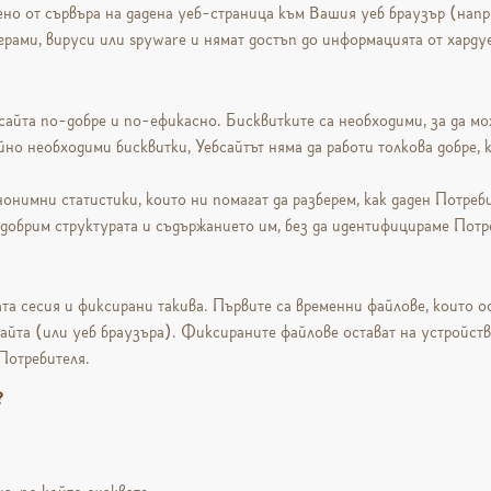
ено от сървъра на дадена уеб-страница към Вашия уеб браузър (наприм
грами, вируси или spyware и нямат достъп до информацията от харду
сайта по-добре и по-ефикасно. Бисквитките са необходими, за да мож
йно необходими бисквитки, Уебсайтът няма да работи толкова добре, 
нонимни статистики, които ни помагат да разберем, как даден Потреб
обрим структурата и съдържанието им, без да идентифицираме Потр
та сесия и фиксирани такива. Първите са временни файлове, които ос
сайта (или уеб браузъра). Фиксираните файлове остават на устройств
 Потребителя.
?