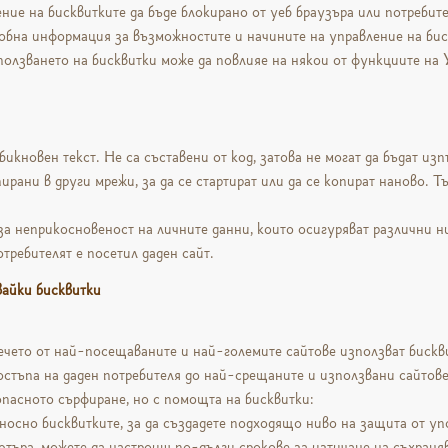
ение на бисквитките да бъде блокирано от уеб браузъра или потребите
обна информация за възможностите и начините на управление на бис
ползването на бисквитки може да повлияе на някои от функциите на 
икновен текст. Не са съставени от код, затова не могат да бъдат изп
ирани в други мрежи, за да се стартират или да се копират наново. Т
а неприкосновеност на личните данни, които осигуряват различни ни
требителят е посетил даден сайт.
вайки бисквитки
вечето от най-посещаваните и най-големите сайтове използват бискв
стъпа на даден потребителя до най-срещаните и използвани сайтове,
зопасното сърфиране, но с помощта на бисквитки:
носно бисквитките, за да създадете подходящо ниво на защита от уп
ютъра, можете да настроиш по-дълги срокове за изтичане на съхраня