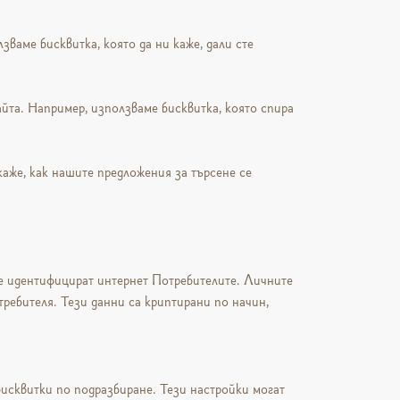
зваме бисквитка, която да ни каже, дали сте
йта. Например, използваме бисквитка, която спира
каже, как нашите предложения за търсене се
не идентифицират интернет Потребителите. Личните
требителя. Тези данни са криптирани по начин,
исквитки по подразбиране. Тези настройки могат