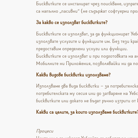
Бисквитките се инсталират чрез поискване, изпрат
са напълно „пасивни“ (не съдържат софтуерни про
За какво се използват бисквитките?
Бисквитките се използват, за да функционират Уеб
използвате услугите и функциите им. Без тези кра
предоставим определени услуги или функции.
Бисквитките се използват и при подготовката на а
Мобилните ни Приложения, позволявайки ни да под
Какви видове бисквитки използваме?
Използваме два вида бисквитки – за потребителска
потребителската му сесия или до затваряне на Уеб
бисквитките или докато не бъдат ръчно изтрити от
Какви са целите, за които използваме бисквитките
Процеси