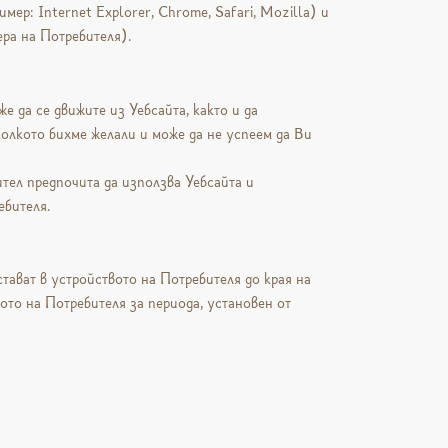
ер: Internet Explorer, Chrome, Safari, Mozilla) и
ера на Потребителя).
е да се движите из Уебсайта, както и да
колкото бихме желали и може да не успеем да Ви
ител предпочита да използва Уебсайта и
ебителя.
тават в устройството на Потребителя до края на
ото на Потребителя за периода, установен от