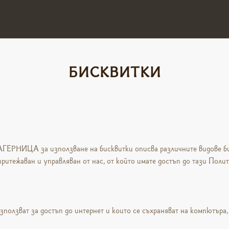
БИСКВИТКИ
АГЕРНИЦА
за използване на бисквитки описва различните видове би
притежаван и управляван от нас, от който имате достъп до тази Полит
използват за достъп до интернет и които се съхраняват на компютъра,