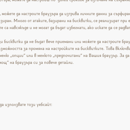
 можете да настроите браузъра да изтрива личните данни за сърфиран
изиран. Много от атаките, базирани на бисквитки, се реализират при 
 са навсякъде и не могат да бъдат избегнати, ако искате да се радв
зи бисквитки да не бъдат вече приемани или можете да настроите бра
зможността за промяна на настройките на бисквитките. Това включва
меню „опции“ или в менюто „предпочитани“ на Вашия браузър. За да 
ощ“ на браузъра си за повече детайли.
да използвате този уебсайт: