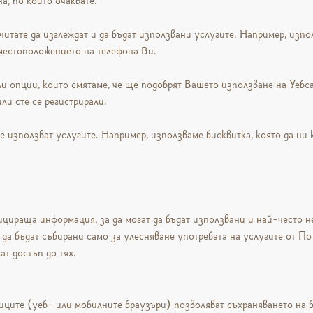
на, по който очаквате.
итате да изглеждат и да бъдат използвани услугите. Например, изпол
 местоположението на телефона Ви.
и опции, които смятаме, че ще подобрят Вашето използване на Уебса
или сте се регистрирали.
те използват услугите. Например, използваме бисквитка, която да ни 
фицираща информация, за да могат да бъдат използвани и най-често 
 да бъдат събирани само за улесняване употребата на услугите от По
ат достъп до тях.
иците (уеб- или мобилните браузъри) позволяват съхраняването на б